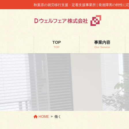
コ
ナ
秋葉原の就労移行支援・定着支援事業所 | 発達障害の特性
ン
ビ
テ
ゲ
ン
ー
ツ
シ
に
ョ
TOP
事業内容
移
ン
TOP
Our Service
動
に
移
動
HOME
働く