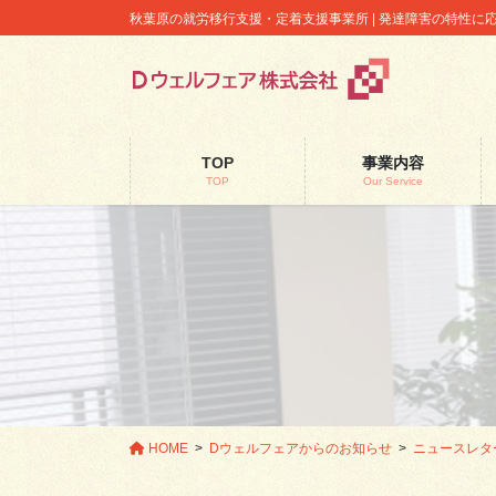
コ
ナ
秋葉原の就労移行支援・定着支援事業所 | 発達障害の特性
ン
ビ
テ
ゲ
ン
ー
ツ
シ
に
ョ
TOP
事業内容
移
ン
TOP
Our Service
動
に
移
動
HOME
Dウェルフェアからのお知らせ
ニュースレタ